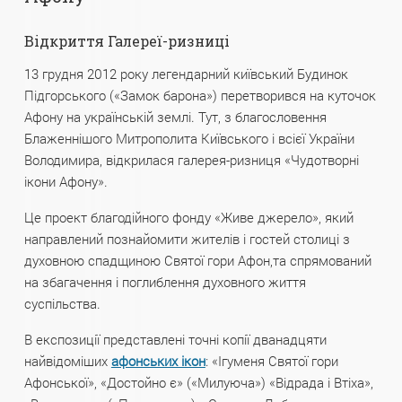
Відкриття Галереї-ризниці
13 грудня 2012 року легендарний київський Будинок
Підгорського («Замок барона») перетворився на куточок
Афону на українській землі. Тут, з благословення
Блаженнішого Митрополита Київського і всієї України
Володимира, відкрилася галерея-ризниця «Чудотворні
ікони Афону».
Це проект благодійного фонду «Живе джерело», який
направлений познайомити жителів і гостей столиці з
духовною спадщиною Святої гори Афон,та спрямований
на збагачення і поглиблення духовного життя
суспільства.
В експозиції представлені точні копії дванадцяти
найвідоміших
афонських ікон
: «Ігуменя Святої гори
Афонської», «Достойно є» («Милуюча») «Відрада і Втіха»,