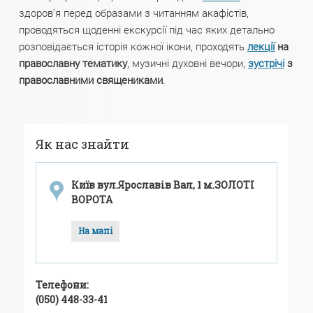
здоров'я перед образами з читанням акафістів,
проводяться щоденні екскурсії під час яких детально
розповідається історія кожної ікони, проходять
лекції
на
православну тематику
, музичні духовні вечори,
зустрічі
з
православними священиками
.
Як нас знайти
Київ вул.Ярославів Вал, 1 м.ЗОЛОТІ
ВОРОТА
На мапі
Телефони:
(050) 448-33-41