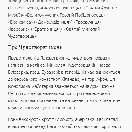
«Всецариця» («Пантанаса»), «Солодке Лобзання»
(«Глікофілуса»), «Скоропослушниця», «Святий Архангел
Михаїл» «Великомученик Георгій Побідоносець»,
«Економіса» («Домобудівниця») «Троєручиця»,
«Іверська» («Вратарниця»), «Святий Миколай
Чудотворець».
Про Чудотворні ікони
Представлені в Галереї-ризниці чудотворні образи
написані в келії св. Миколая Чудотворця (ін. назва -
Білозерка, грец. Буразері; в теперішній час відноситься
до сербського монастиря Хіландар) на горі Афон. Ця
іконописна майстерня вважається найвідомішою на
Святій горі де монахи-іконописці при безперервній
молитві з благословення та натхнення пишуть ідентичні
списки відомих чудотворних ікон.
Вони виконують кропітку роботу, зберігаючи всі деталі,
властиві оригіналу. Багато копій так само, як і оригінали,