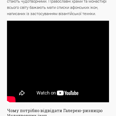
стають чудотворними. Православні храми та монастирі
всього світу бажають мати списки афонських ікон,
написаних із застосуванням візантійської техніки.
Чому потрібно відвідати Галерею-ризницю
Чудотворних ікон