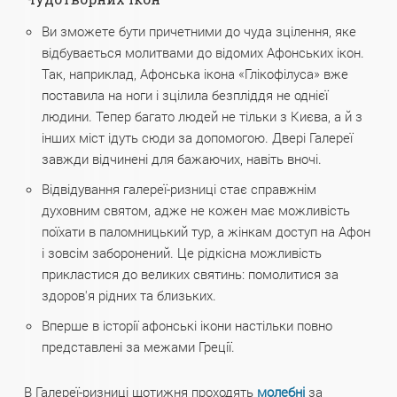
Ви зможете бути причетними до чуда зцілення, яке
відбувається молитвами до відомих Афонських ікон.
Так, наприклад, Афонська ікона «Глікофілуса» вже
поставила на ноги і зцілила безпліддя не однієї
людини. Тепер багато людей не тільки з Києва, а й з
інших міст ідуть сюди за допомогою. Двері Галереї
завжди відчинені для бажаючих, навіть вночі.
Відвідування галереї-ризниці стає справжнім
духовним святом, адже не кожен має можливість
поїхати в паломницький тур, а жінкам доступ на Афон
і зовсім заборонений. Це рідкісна можливість
прикластися до великих святинь: помолитися за
здоров'я рідних та близьких.
Вперше в історії афонські ікони настільки повно
представлені за межами Греції.
В Галереї-ризниці щотижня проходять
молебні
за