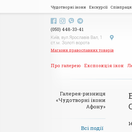
Skip to main content
Чудотворні ікони
Екскурсії
Співпраця
(050) 448-33-41
Київ, вул.Ярославів Вал, 1
ст.м. Золоті ворота
Магазин православних товарів
Про галерею
Експозиція ікон
Л
Галерея-ризниця
«Чудотворні ікони
Афону»
1
Всі події