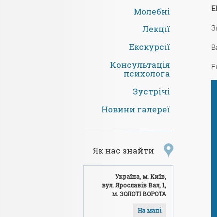
Е
Молебні
З
Лекції
Екскурсії
В
Консультація
Е
психолога
Зустрічі
Новини галереї
Як нас знайти
Україна, м. Київ,
вул. Ярославів Вал, 1,
м. ЗОЛОТІ ВОРОТА
На мапі