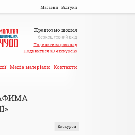
Магазин
Відгуки
Працюэмо щодня
безкоштовний вхід
Подивитися розклад
Подивитися 3D екскурсію
дії
Медіа матеріали
Контакти
РАФИМА
Ї»
Екскурсії